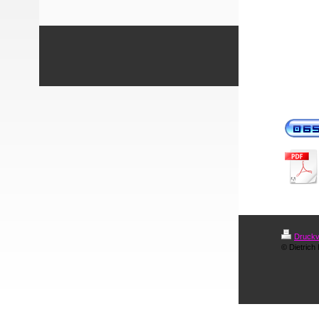
Druckv
© Dietrich