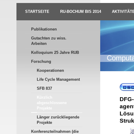
STARTSEITE
RU-BOCHUM BIS 2014
AKTIVITÄT
Publikationen
Gutachten zu wiss.
Arbeiten
Kolloquium 25 Jahre RUB
Computat
Forschung
Kooperationen
Life Cycle Management
SFB 837
Kürzlich
DFG-
abgeschlossene
agen
Projekte
Lösu
Länger zurückliegende
Struk
Projekte
Konferenzteilnahmen (die