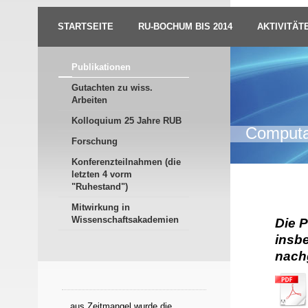
STARTSEITE
RU-BOCHUM BIS 2014
AKTIVITÄT
Publikationen
Gutachten zu wiss.
Arbeiten
Kolloquium 25 Jahre RUB
Computat
Forschung
Konferenzteilnahmen (die
letzten 4 vorm
"Ruhestand")
Über
Mitwirkung in
Wissenschaftsakademien
Die P
insb
nachg
...aus Zeitmangel wurde die