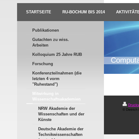
STARTSEITE
RU-BOCHUM BIS 2014
AKTIVITÄT
Publikationen
Gutachten zu wiss.
Arbeiten
Kolloquium 25 Jahre RUB
Computat
Forschung
Konferenzteilnahmen (die
letzten 4 vorm
"Ruhestand")
Mitwirkung in
Wissenschaftsakademien
Druckv
NRW Akademie der
© Dietrich
Wissenschaften und der
Künste
Deutsche Akademie der
Technikwissenschaften