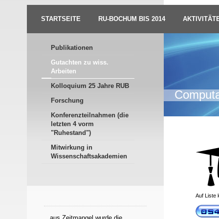
STARTSEITE
RU-BOCHUM BIS 2014
AKTIVITÄT
Publikationen
Gutachten zu wiss.
Arbeiten
Kolloquium 25 Jahre RUB
Computat
Forschung
Konferenzteilnahmen (die
letzten 4 vorm
"Ruhestand")
Mitwirkung in
Wissenschaftsakademien
Auf Liste 
...aus Zeitmangel wurde die