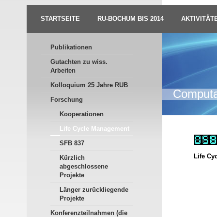
STARTSEITE
RU-BOCHUM BIS 2014
AKTIVITÄT
Publikationen
Gutachten zu wiss.
Arbeiten
Kolloquium 25 Jahre RUB
Computat
Forschung
Kooperationen
Life Cycle Management
SFB 837
Life Cy
Kürzlich
abgeschlossene
Projekte
Länger zurückliegende
Projekte
Konferenzteilnahmen (die