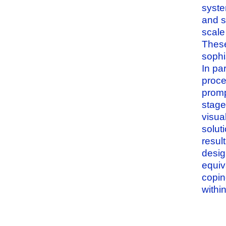
system
and s
scale
These
sophi
In pa
proce
promp
stage
visua
solut
resul
desig
equiv
copin
withi