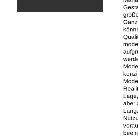
Gesta
größe
Ganzh
könne
Quali
moder
aufgr
werde
Model
konzi
Model
Reali
Lage,
aber 
Lang
Nutz
vorau
beein